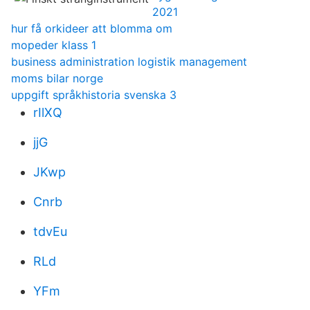
2021
hur få orkideer att blomma om
mopeder klass 1
business administration logistik management
moms bilar norge
uppgift språkhistoria svenska 3
rIlXQ
jjG
JKwp
Cnrb
tdvEu
RLd
YFm