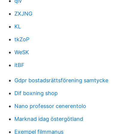
qlv
ZXJNG
KL
tkZoP
WeSK
itBF
Gdpr bostadsrättsförening samtycke
Dif boxning shop
Nano professor cenerentolo
Marknad idag östergötland
Exempel filmmanus