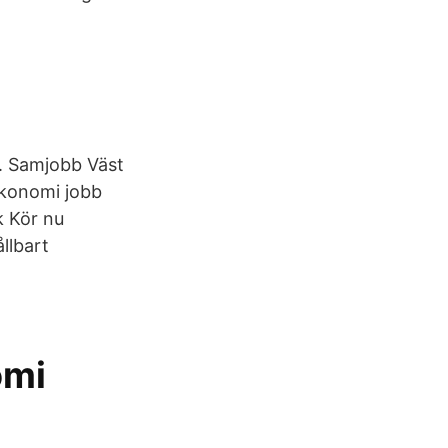
l. Samjobb Väst
konomi jobb
k Kör nu
llbart
omi