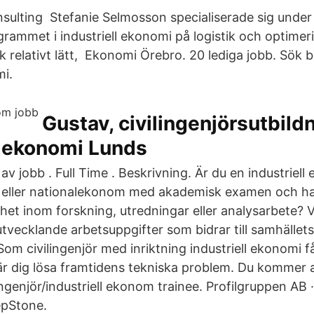
sulting Stefanie Selmosson specialiserade sig under
grammet i industriell ekonomi på logistik och optimeri
 relativt lätt, Ekonomi Örebro. 20 lediga jobb. Sök b
i.
Gustav, civilingenjörsutbildn
l ekonomi Lunds
v jobb . Full Time . Beskrivning. Är du en industriell
eller nationalekonom med akademisk examen och har
het inom forskning, utredningar eller analysarbete? V
utvecklande arbetsuppgifter som bidrar till samhället
om civilingenjör med inriktning industriell ekonomi f
är dig lösa framtidens tekniska problem. Du kommer 
ngenjör/industriell ekonom trainee. Profilgruppen AB 
epStone.