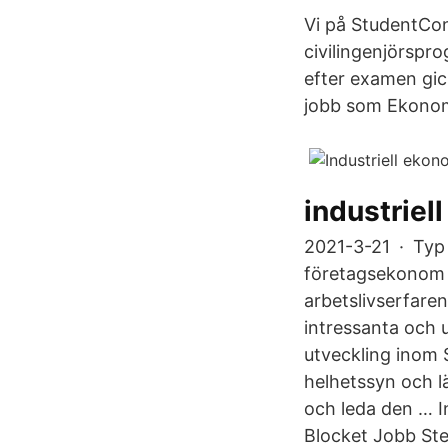
Vi på StudentCon
civilingenjörspro
efter examen gick
jobb som Ekonom
industriel
2021-3-21 · Typ a
företagsekonom 
arbetslivserfaren
intressanta och 
utveckling inom S
helhetssyn och l
och leda den … I
Blocket Jobb St