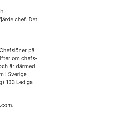
ch
fjärde chef. Det
hefslöner på
gifter om chefs-
, och är därmed
om i Sverige
g) 133 Lediga
d.com.