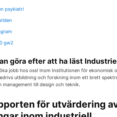
n psykiatri
ärlden
agram
00 gw2
n göra efter att ha läst Industri
ka jobb hos oss! Inom Institutionen för ekonomisk oc
 bedrivs utbildning och forskning inom ett brett spek
 management till design och teknik.
pporten för utvärdering a
ngar inom industriell