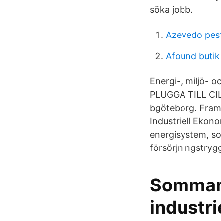
söka jobb.
Azevedo pest
Afound butik
Energi-, miljö- o
PLUGGA TILL CIL
bgöteborg. Framt
Industriell Ekon
energisystem, so
försörjningstryg
Sommarj
industri