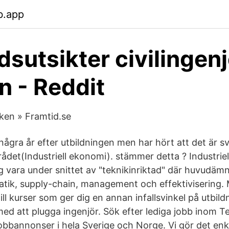
b.app
dsutsikter civilingenj
 - Reddit
rken » Framtid.se
några år efter utbildningen men har hört att det är sv
ådet(Industriell ekonomi). stämmer detta ? Industriel
g vara under snittet av "teknikinriktad" där huvudämn
ik, supply-chain, management och effektivisering. M
till kurser som ger dig en annan infallsvinkel på utbild
med att plugga ingenjör. Sök efter lediga jobb inom T
obbannonser i hela Sverige och Norge. Vi gör det enkl