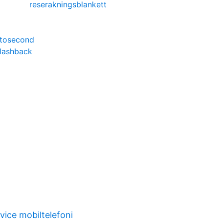
reserakningsblankett
mtosecond
lashback
t
vice mobiltelefoni