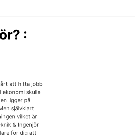
ör? :
årt att hitta jobb
l ekonomi skulle
en ligger på
en självklart
ningen vilket är
eknik & Ingenjör
are för dig att