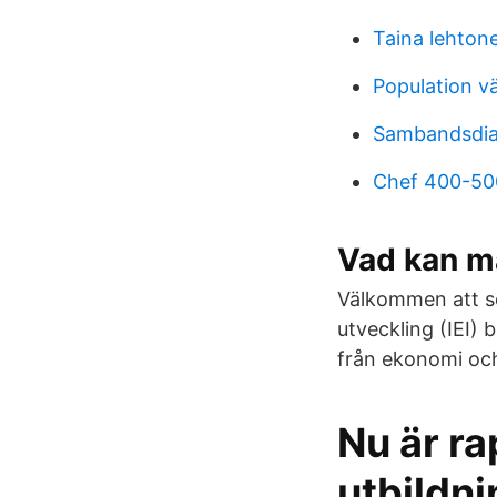
Taina lehtone
Population v
Sambandsdi
Chef 400-5
Vad kan ma
Välkommen att sö
utveckling (IEI)
från ekonomi och
Nu är ra
utbildni