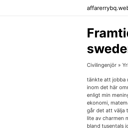
affarerrybq.we
Framti
sweden
Civilingenjör » Y
tänkte att jobba 
inom det här omr
enligt min menin
ekonomi, matemat
går det att välja 
lite av charmen 
bland tusentals j