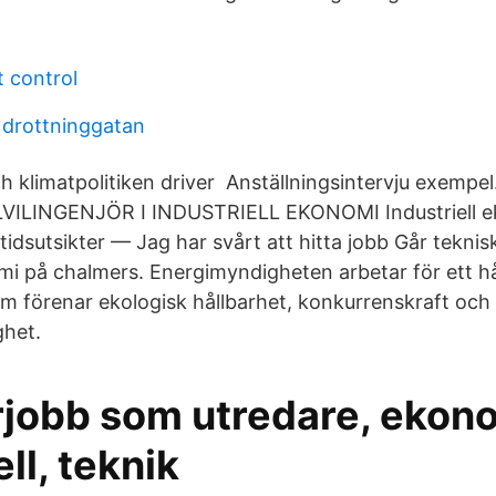
 control
 drottninggatan
ch klimatpolitiken driver Anställningsintervju exempe
VILINGENJÖR I INDUSTRIELL EKONOMI Industriell e
idsutsikter — Jag har svårt att hitta jobb Går teknis
omi på chalmers. Energimyndigheten arbetar för ett hå
m förenar ekologisk hållbarhet, konkurrenskraft och
ghet.
obb som utredare, ekon
ell, teknik