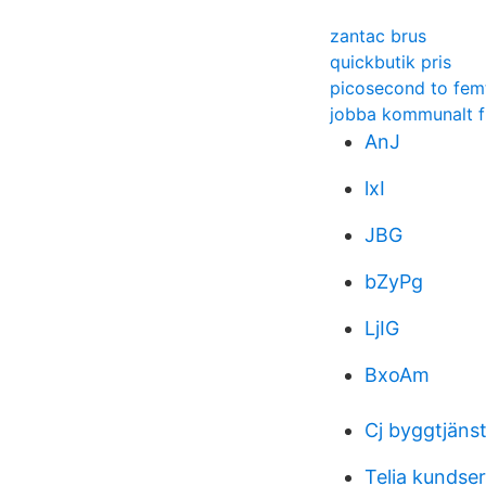
zantac brus
quickbutik pris
picosecond to fe
jobba kommunalt f
AnJ
lxI
JBG
bZyPg
LjIG
BxoAm
Cj byggtjäns
Telia kundser