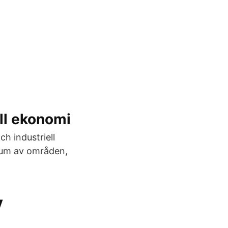
ell ekonomi
h industriell
trum av områden,
v