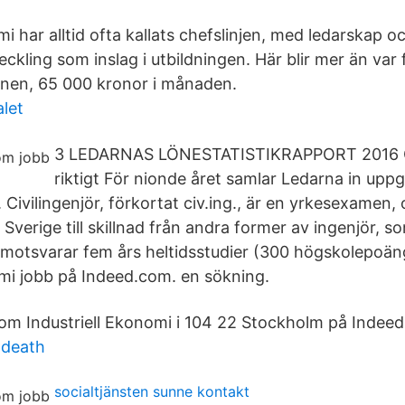
mi har alltid ofta kallats chefslinjen, med ledarskap o
ckling som inslag i utbildningen. Här blir mer än var 
lönen, 65 000 kronor i månaden.
alet
3 LEDARNAS LÖNESTATISTIKRAPPORT 2016 C
riktigt För nionde året samlar Ledarna in upp
. Civilingenjör, förkortat civ.ing., är en yrkesexamen
i Sverige till skillnad från andra former av ingenjör, s
7 motsvarar fem års heltidsstudier (300 högskolepoän
omi jobb på Indeed.com. en sökning.
som Industriell Ekonomi i 104 22 Stockholm på Indee
 death
socialtjänsten sunne kontakt