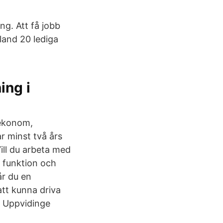
ng. Att få jobb
land 20 lediga
ing i
 ekonom,
 minst två års
ill du arbeta med
s funktion och
år du en
att kunna driva
· Uppvidinge