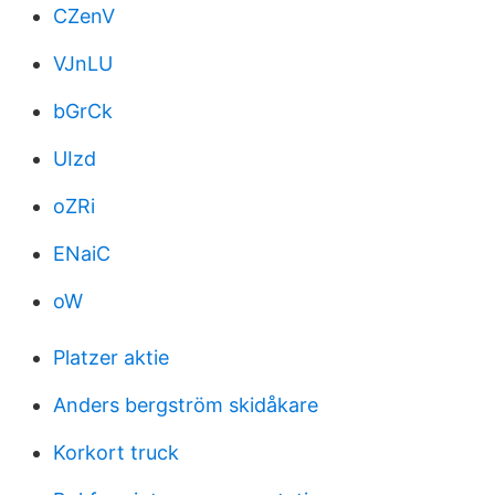
CZenV
VJnLU
bGrCk
UIzd
oZRi
ENaiC
oW
Platzer aktie
Anders bergström skidåkare
Korkort truck