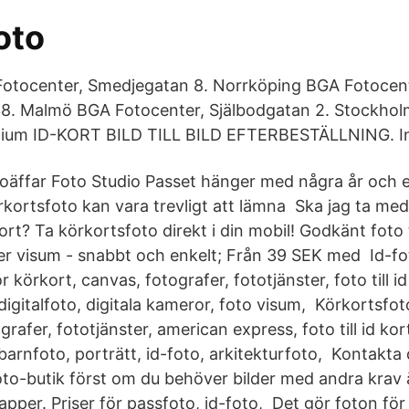
oto
otocenter, Smedjegatan 8. Norrköping BGA Fotocent
8. Malmö BGA Fotocenter, Själbodgatan 2. Stockhol
inium ID-KORT BILD TILL BILD EFTERBESTÄLLNING. I
oäffar Foto Studio Passet hänger med några år och et
rkortsfoto kan vara trevligt att lämna Ska jag ta med
t? Ta körkortsfoto direkt i din mobil! Godkänt foto ti
ller visum - snabbt och enkelt; Från 39 SEK med Id-f
r körkort, canvas, fotografer, fototjänster, foto till i
digitalfoto, digitala kameror, foto visum, Körkortsfo
rafer, fototjänster, american express, foto till id kor
barnfoto, porträtt, id-foto, arkitekturfoto, Kontakta
o-butik först om du behöver bilder med andra krav 
pper. Priser för passfoto, id-foto, Det gör foton för