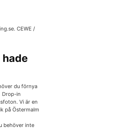
ing.se. CEWE /
 hade
höver du förnya
t Drop-in
sfoton. Vi är en
tik på Östermalm
u behöver inte