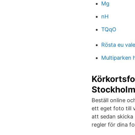
Mg
nH
TQqO
Rösta eu vale
Multiparken 
Körkortsfo
Stockhol
Beställ online o
ett eget foto till
att sedan skicka 
regler för dina fo