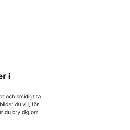
r i
bt och smidigt ta
ilder du vill, för
er du bry dig om