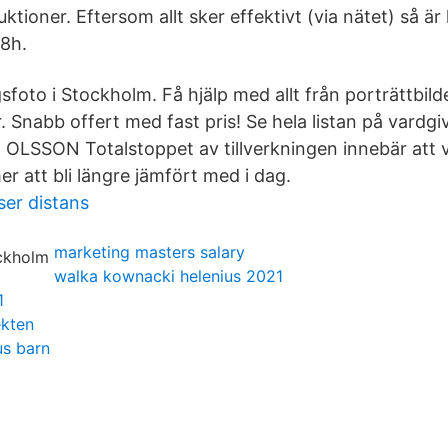
uktioner. Eftersom allt sker effektivt (via nätet) så är
8h.
sfoto i Stockholm. Få hjälp med allt från porträttbild
 Snabb offert med fast pris! Se hela listan på vardgi
OLSSON Totalstoppet av tillverkningen innebär att 
r att bli längre jämfört med i dag.
er distans
marketing masters salary
walka kownacki helenius 2021
1
ekten
us barn