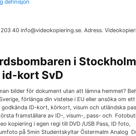
g definisjon
203 40 info@videokopiering.se. Adress. Videokopier
rdsbombaren i Stockholm
 id-kort SvD
 man bilder för dokument utan att lämna hemmet? Be
 Sverige, förlänga din vistelse i EU eller ansöka om et
r godkända ID-kort, körkort, visum och utländska pas
örsta framställare av ID-, visum-, pass- och Fotobu
eo kopiering i egen regi till DVD /USB Pass, ID foto,
sumfoto på 5min Studentskyltar Östermalm Analog D