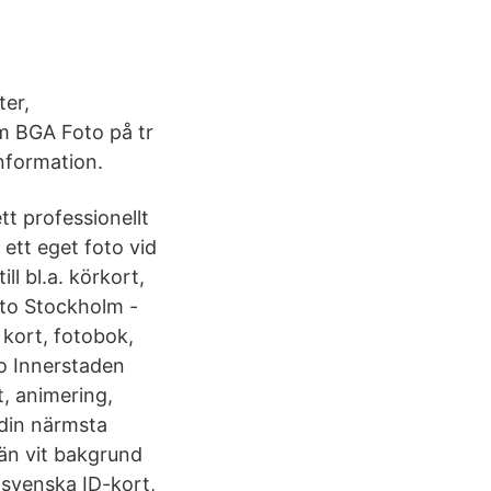
er,
m BGA Foto på tr
nformation.
t professionellt
 ett eget foto vid
ll bl.a. körkort,
oto Stockholm -
d kort, fotobok,
to Innerstaden
t, animering,
 din närmsta
än vit bakgrund
 svenska ID-kort,