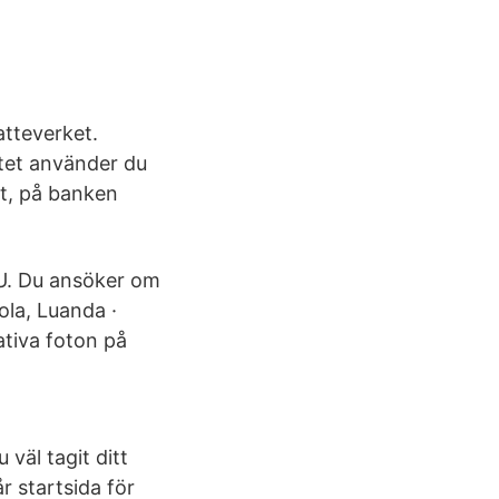
tteverket.
rtet använder du
et, på banken
EU. Du ansöker om
ola, Luanda ·
tiva foton på
 väl tagit ditt
år startsida för