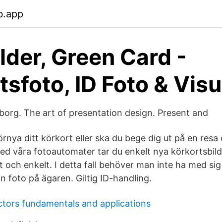
b.app
lder, Green Card -
tsfoto, ID Foto & Vis
eborg. The art of presentation design. Present and
örnya ditt körkort eller ska du bege dig ut på en res
Med våra fotoautomater tar du enkelt nya körkortsbilde
t och enkelt. I detta fall behöver man inte ha med si
n foto på ägaren. Giltig ID-handling.
ectors fundamentals and applications