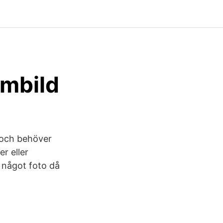
umbild
a och behöver
r eller
g något foto då