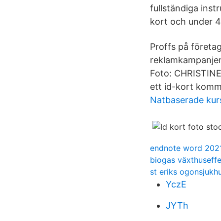
fullständiga instr
kort och under 4
Proffs på företag
reklamkampanjer.
Foto: CHRISTINE 
ett id-kort komme
Natbaserade kurs
endnote word 202
biogas växthuseff
st eriks ogonsjukh
YczE
JYTh