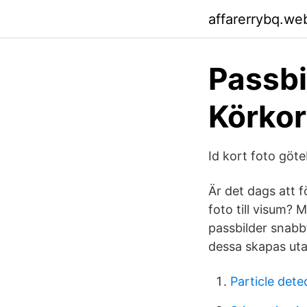
affarerrybq.we
Passbi
Körkor
Id kort foto göt
Är det dags att f
foto till visum? 
passbilder snabb
dessa skapas uta
Particle det