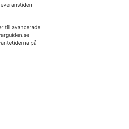
 leveranstiden
er till avancerade
varguiden.se
väntetiderna på