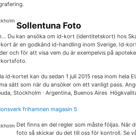
grafering.
Sollentuna Foto
… Du kan ansöka om id-kort (identitetskort) hos Ska
-kort är en godkänd id-handling inom Sverige. Id-ko
ålder och för att visa vem du är exempelvis på apotek
örkortsfoto.
la id-kortet kan du sedan 1 juli 2015 resa inom hela 
ma sätt som när du ansöker om ett vanligt pass. Ang
uda, Stockholm · Argentina, Buenos Aires Högkvalita
ionsverk frihamnen magasin 5
Det finns en del regler som måste följas. När du
foto så skickar du det till oss för kontroll. Se v