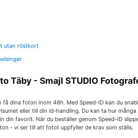
t utan röstkort
helsingør
to Täby - Smajl STUDIO Fotografe
m
ch få dina foton inom 48h. Med Speed-ID kan du snab
 visumet eller till din id-handling. Du kan ta hur många b
in din favorit. När du beställer genom Speed-ID slipp
ton - vi ser till att fotot uppfyller de krav som ställs.