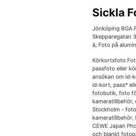
Sickla F
Jönköping BGA F
Skepparegatan 3
ä; Foto på alum
Körkortsfoto Fot
passfoto eller kö
ansökan om id-kor
id-kort, pass* e
fotobutik, foto fö
kameratillbehör, 
Stockholm - fotog
kameratillbehör, 
CEWE Japan Phot
och blankt fotopa